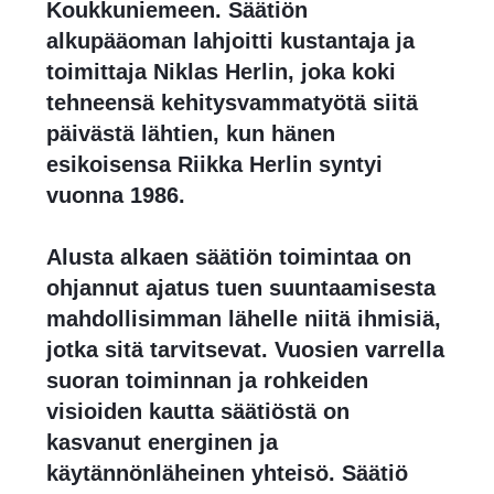
Koukkuniemeen. Säätiön
alkupääoman lahjoitti kustantaja ja
toimittaja Niklas Herlin, joka koki
tehneensä kehitysvammatyötä siitä
päivästä lähtien, kun hänen
esikoisensa Riikka Herlin syntyi
vuonna 1986.
Alusta alkaen säätiön toimintaa on
ohjannut ajatus tuen suuntaamisesta
mahdollisimman lähelle niitä ihmisiä,
jotka sitä tarvitsevat. Vuosien varrella
suoran toiminnan ja rohkeiden
visioiden kautta säätiöstä on
kasvanut energinen ja
käytännönläheinen yhteisö. Säätiö