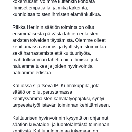
kokemukset. Voimme kuitenkin kohdata
ihmiset empatialla, ja mikä tärkeintä,
kunnioittaa toisten ihmisten elämänkulkua.
Riikka Herlinin säätiön toiminta on ollut
ensimmäisestä päivästä lähtien erilaisten
arkisten toiveiden täyttämistä. Olemme olleet
kehittämässä asumis- ja työllistymistoimintaa
sekä harrrastamista että kulttuurityötä,
mahdollisimman lähellä niitä ihmisiä, joita
haluamme tukea ja joiden hyvinvointia
haluamme edistää.
Kalliossa sijaitseva IPI Kulmakuppila, jota
säätiö on ollut perustamassa
kehitysvammaisten kahvilatyöpajaksi, syntyi
tarpeesta työllistävän toiminnan kehittämiseen.
Kulttuurisen hyvinvoinnin kysyntä on ohjannut
säätiön kuvataide- ja luontolähtöistä toiminnan
kehitystä. Kulttuuritoimintaa tukemaan on