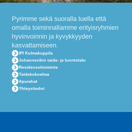
Pyrimme sekä suoralla tuella että
omalla toiminnallamme erityisryhmien
hyvinvoinnin ja kyvykkyyden
kasvattamiseen.
IPI Kulmakuppila
Johannevikin taide- ja luontotalo
Residenssitoiminta
Taidekokoelma
Apurahat
Yhteystiedot