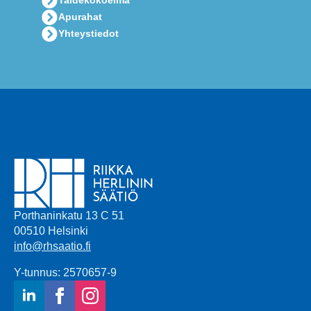
Taidekokoelma
Apurahat
Yhteystiedot
Porthaninkatu 13 C 51
00510 Helsinki
info@rhsaatio.fi
Y-tunnus: 2570657-9