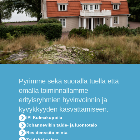
Pyrimme sekä suoralla tuella että
omalla toiminnallamme
erityisryhmien hyvinvoinnin ja
kyvykkyyden kasvattamiseen.
IPI Kulmakuppila
Johannevikin taide- ja luontotalo
Residenssitoiminta