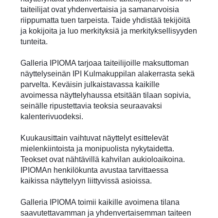
taiteilijat ovat yhdenvertaisia ja samanarvoisia
riippumatta tuen tarpeista. Taide yhdistää tekijöitä
ja kokijoita ja luo merkityksiä ja merkityksellisyyden
tunteita.
Galleria IPIOMA tarjoaa taiteilijoille maksuttoman
näyttelyseinän IPI Kulmakuppilan alakerrasta sekä
parvelta. Keväisin julkaistavassa kaikille
avoimessa näyttelyhaussa etsitään tilaan sopivia,
seinälle ripustettavia teoksia seuraavaksi
kalenterivuodeksi.
Kuukausittain vaihtuvat näyttelyt esittelevät
mielenkiintoista ja monipuolista nykytaidetta.
Teokset ovat nähtävillä kahvilan aukioloaikoina.
IPIOMAn henkilökunta avustaa tarvittaessa
kaikissa näyttelyyn liittyvissä asioissa.
Galleria IPIOMA toimii kaikille avoimena tilana
saavutettavamman ja yhdenvertaisemman taiteen