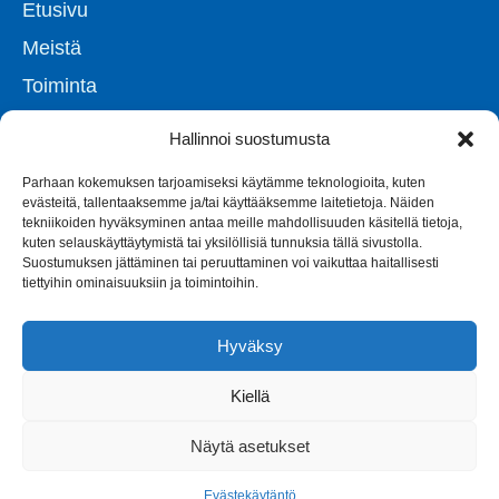
Etusivu
Meistä
Toiminta
Uutiset
Hallinnoi suostumusta
Yhteystiedot
Parhaan kokemuksen tarjoamiseksi käytämme teknologioita, kuten
evästeitä, tallentaaksemme ja/tai käyttääksemme laitetietoja. Näiden
tekniikoiden hyväksyminen antaa meille mahdollisuuden käsitellä tietoja,
kuten selauskäyttäytymistä tai yksilöllisiä tunnuksia tällä sivustolla.
Suostumuksen jättäminen tai peruuttaminen voi vaikuttaa haitallisesti
tiettyihin ominaisuuksiin ja toimintoihin.
Hyväksy
Kiellä
Näytä asetukset
Evästekäytäntö